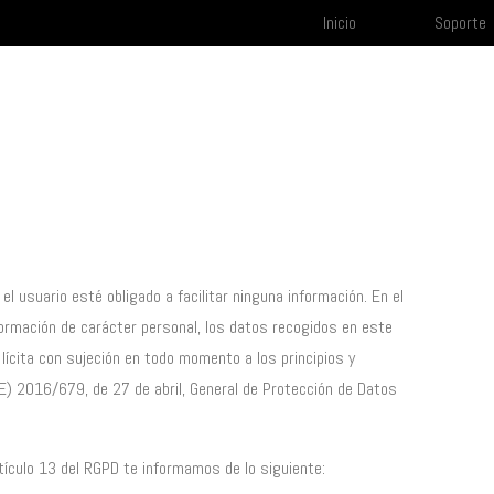
Inicio
Soporte
 el usuario esté obligado a facilitar ninguna información. En el
nformación de carácter personal, los datos recogidos en este
 lícita con sujeción en todo momento a los principios y
) 2016/679, de 27 de abril, General de Protección de Datos
tículo 13 del RGPD te informamos de lo siguiente: