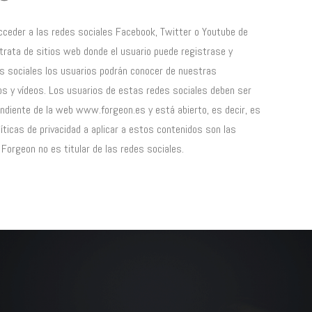
cceder a las redes sociales Facebook, Twitter o Youtube de
trata de sitios web donde el usuario puede registrase y
s sociales los usuarios podrán conocer de nuestras
tos y vídeos. Los usuarios de estas redes sociales deben ser
ndiente de la web www.forgeon.es y está abierto, es decir, es
líticas de privacidad a aplicar a estos contenidos son las
 Forgeon no es titular de las redes sociales.