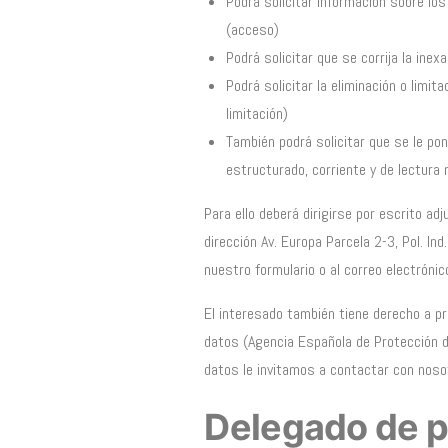
Podrá solicitar información sobre lo
(acceso)
Podrá solicitar que se corrija la ine
Podrá solicitar la eliminación o limi
limitación)
También podrá solicitar que se le p
estructurado, corriente y de lectura 
Para ello deberá dirigirse por escrito ad
dirección Av. Europa Parcela 2-3, Pol. I
nuestro formulario o al correo electróni
El interesado también tiene derecho a p
datos (Agencia Española de Protección d
datos le invitamos a contactar con nosot
Delegado de p