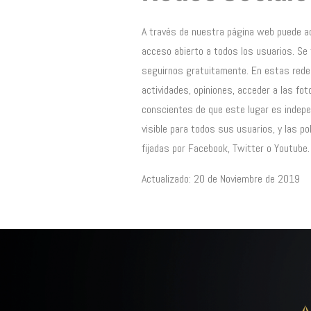
A través de nuestra página web puede a
acceso abierto a todos los usuarios. Se 
seguirnos gratuitamente. En estas rede
actividades, opiniones, acceder a las fo
conscientes de que este lugar es indepe
visible para todos sus usuarios, y las po
fijadas por Facebook, Twitter o Youtube.
Actualizado: 20 de Noviembre de 2019