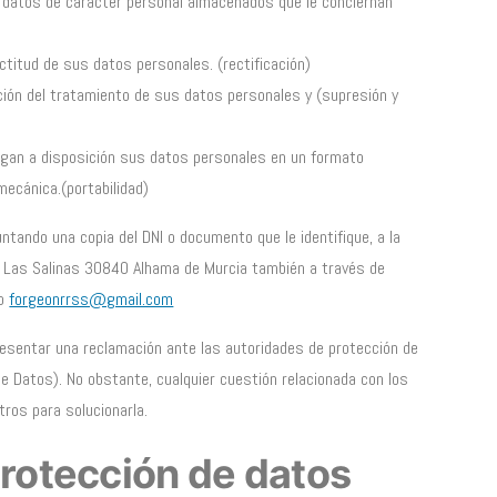
s datos de carácter personal almacenados que le conciernan
xactitud de sus datos personales. (rectificación)
tación del tratamiento de sus datos personales y (supresión y
ongan a disposición sus datos personales en un formato
mecánica.(portabilidad)
juntando una copia del DNI o documento que le identifique, a la
nd. Las Salinas 30840 Alhama de Murcia también a través de
co
forgeonrrss@gmail.com
resentar una reclamación ante las autoridades de protección de
e Datos). No obstante, cualquier cuestión relacionada con los
ros para solucionarla.
rotección de datos